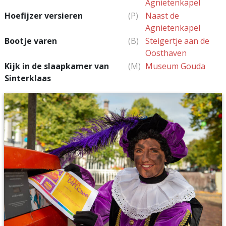
Agnietenkapel
Hoefijzer versieren
(P)
Naast de
Agnietenkapel
Bootje varen
(B)
Steigertje aan de
Oosthaven
Kijk in de slaapkamer van
(M)
Museum Gouda
Sinterklaas