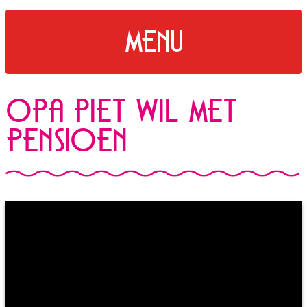
menu
Opa Piet wil met
pensioen